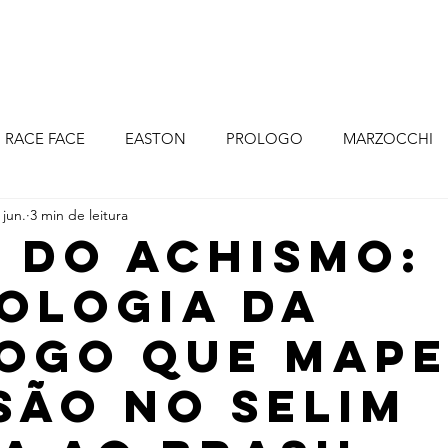
ome
LOJA
Assistência Técnica
Garan
RACE FACE
EASTON
PROLOGO
MARZOCCHI
 jun.
3 min de leitura
TOS
CORSA BIKE PARTS
RIDE CONCEPTS
EXUST
m do achismo:
ologia da
ogo que mape
são no selim