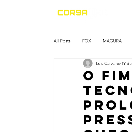
H
All Posts
FOX
MAGURA
Luis Carvalho
19 de
XCADEY
LABA7
EVEN
O fi
Tecn
Prol
pres