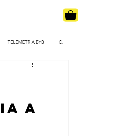
tia
Blog
MAIS
TELEMETRIA BYB
AR
PROMOÇÕES
ia a