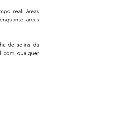
mpo real: áreas 
enquanto áreas 
a de selins da 
l com qualquer 