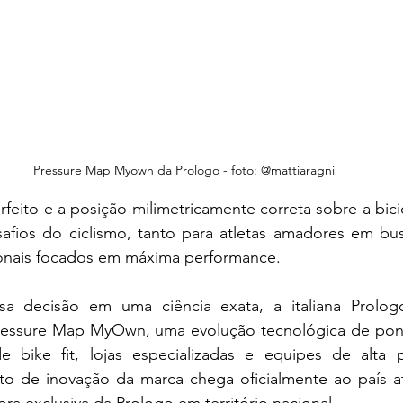
Pressure Map Myown da Prologo - foto: @mattiaragni
rfeito e a posição milimetricamente correta sobre a bicic
fios do ciclismo, tanto para atletas amadores em bus
ionais focados em máxima performance.
ssa decisão em uma ciência exata, a italiana Prolog
ressure Map MyOwn, uma evolução tecnológica de pont
de bike fit, lojas especializadas e equipes de alta 
o de inovação da marca chega oficialmente ao país a
dora exclusiva da Prologo em território nacional.