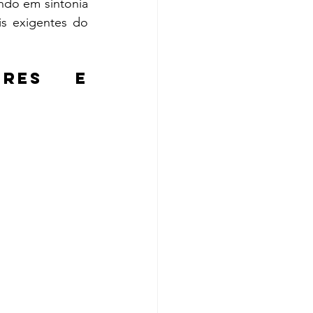
do em sintonia 
s exigentes do 
res e 