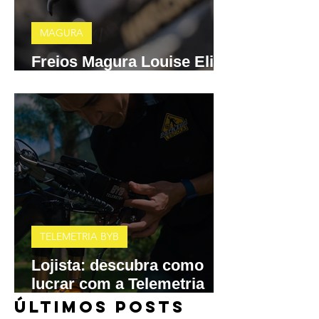
MAGURA
Freios Magura Louise Elite
e MT A2 chegam ao Brasil
TELEMETRIA BYB
Lojista: descubra como
lucrar com a Telemetria
BYB
​ÚLTIMOS POSTS