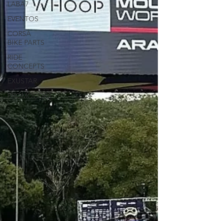
LABA7
EVENTOS
CORSA
BIKE PARTS
RIDE
CONCEPTS
EXUSTAR
PROMOÇÕES