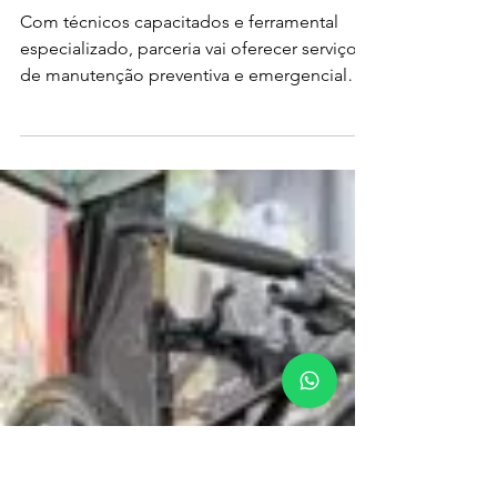
Park Tool
preparam
ação com
manutenção
gratuita na
CIMTB de
Araxá
Com técnicos capacitados e ferramental
especializado, parceria vai oferecer serviços
de manutenção preventiva e emergencial
para inscritos q