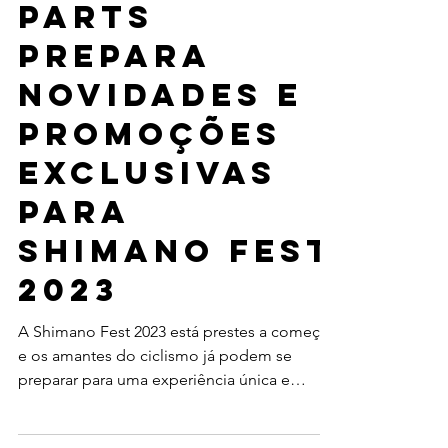
corsabikeparts
14 de ago. de 2023
2 min de leitura
EVENTOS
Corsa Bike
Parts
prepara
novidades e
promoções
exclusivas
para