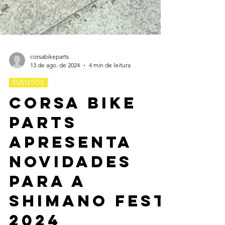
corsabikeparts
13 de ago. de 2024
4 min de leitura
EVENTOS
Corsa Bike
Parts
apresenta
novidades