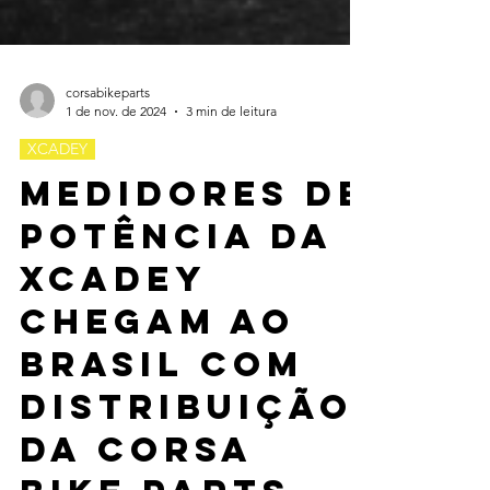
corsabikeparts
1 de nov. de 2024
3 min de leitura
XCADEY
Medidores de
potência da
XCADEY
chegam ao
Brasil com
distribuição