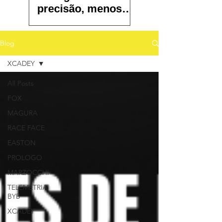
precisão, menos
atrito e controle
total
Blog
XCADEY
All Posts
FOX
MAGURA
RACE FACE
EASTON
PROLOGO
MARZOCCHI
TELEMETRIA
BYB
XCADEY