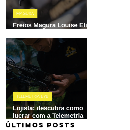
MAGURA
Freios Magura Louise Elite
e MT A2 chegam ao Brasil
TELEMETRIA BYB
Lojista: descubra como
lucrar com a Telemetria
BYB
​ÚLTIMOS POSTS