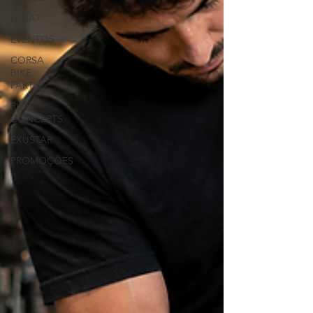
LABA7
EVENTOS
CORSA
BIKE
PARTS
RIDE
CONCEPTS
EXUSTAR
PROMOÇÕES