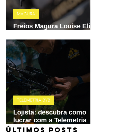
MAGURA
Freios Magura Louise Elite
e MT A2 chegam ao Brasil
TELEMETRIA BYB
Lojista: descubra como
lucrar com a Telemetria
BYB
​ÚLTIMOS POSTS