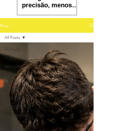
precisão, menos
atrito e controle
total
Blog
All Posts
All Posts
FOX
MAGURA
RACE
FACE
EASTON
PROLOGO
MARZOCCHI
TELEMETRIA
BYB
XCADEY