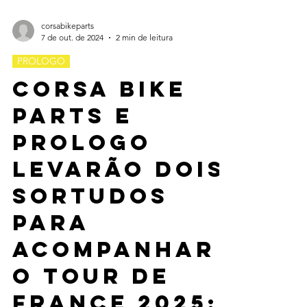
corsabikeparts
7 de out. de 2024
2 min de leitura
PROLOGO
Corsa Bike
Parts e
Prologo
levarão dois
sortudos
para