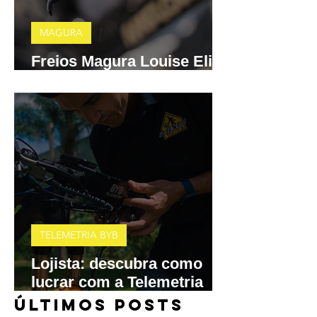
MAGURA
Freios Magura Louise Elite
e MT A2 chegam ao Brasil
TELEMETRIA BYB
Lojista: descubra como
lucrar com a Telemetria
BYB
​ÚLTIMOS POSTS