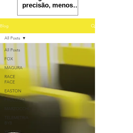
precisão, menos
atrito e controle
total
Blog
All Posts
All Posts
FOX
MAGURA
RACE
FACE
EASTON
PROLOGO
MARZOCCHI
TELEMETRIA
BYB
XCADEY