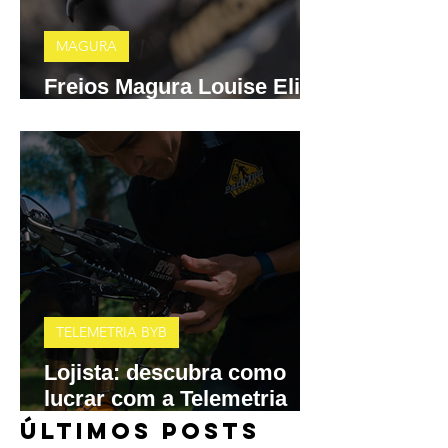
MAGURA
Freios Magura Louise Elite
e MT A2 chegam ao Brasil
TELEMETRIA BYB
Lojista: descubra como
lucrar com a Telemetria
BYB
​ÚLTIMOS POSTS