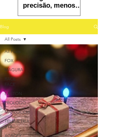
precisão, menos
atrito e controle
total
Blog
All Posts
All Posts
FOX
MAGURA
RACE
FACE
EASTON
PROLOGO
MARZOCCHI
TELEMETRIA
BYB
XCADEY