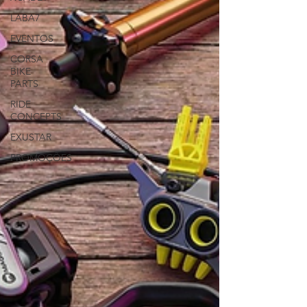
LABA7
EVENTOS
CORSA
BIKE
PARTS
RIDE
CONCEPTS
EXUSTAR
PROMOÇÕES