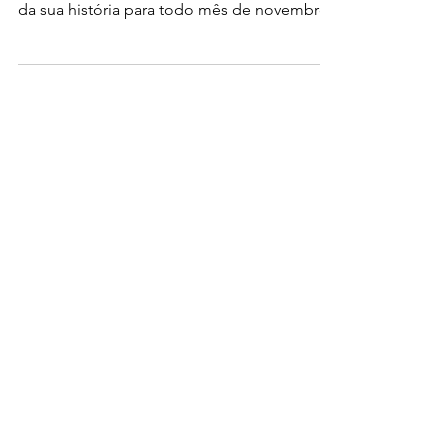
para o mês
de novembro
Corsa Bike Parts promove maior Black Friday
da sua história para todo mês de novembro