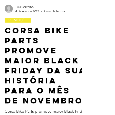
Luis Carvalho
4 de nov. de 2025
2 min de leitura
PROMOÇÕES
Corsa Bike
Parts
promove
maior Black
Friday da sua
história