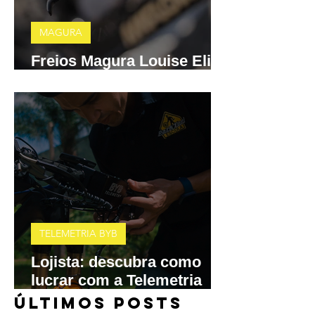
MAGURA
Freios Magura Louise Elite
e MT A2 chegam ao Brasil
TELEMETRIA BYB
Lojista: descubra como
lucrar com a Telemetria
BYB
​ÚLTIMOS POSTS