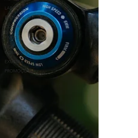
LABA7
EVENTOS
CORSA
BIKE
PARTS
RIDE
CONCEPTS
EXUSTAR
PROMOÇÕES