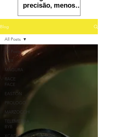
precisão, menos
atrito e controle
total
Blog
All Posts
All Posts
FOX
MAGURA
RACE
FACE
EASTON
PROLOGO
MARZOCCHI
TELEMETRIA
BYB
XCADEY