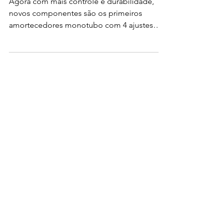
downhill
Agora com mais controle e durabilidade,
novos componentes são os primeiros
amortecedores monotubo com 4 ajustes
para bicicletas de mountain