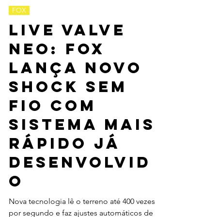
corsabikeparts
25 de set. de 2024
3 min de leitura
FOX
Live Valve
Neo: Fox
lança novo
shock sem
fio com
sistema mais
rápido já
desenvolvid