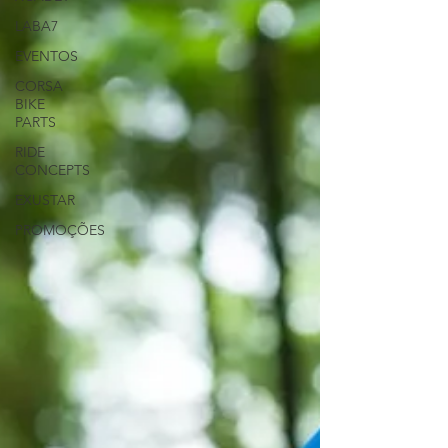
LABA7
EVENTOS
CORSA
BIKE
PARTS
RIDE
CONCEPTS
EXUSTAR
PROMOÇÕES