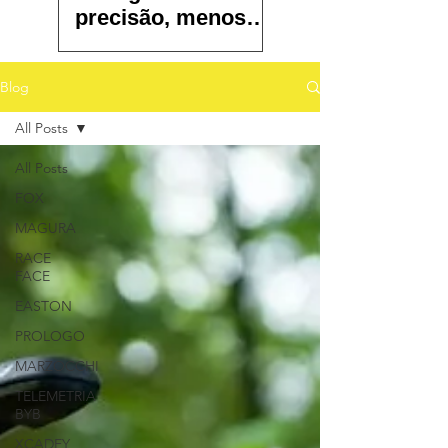
precisão, menos
atrito e controle
total
Blog
All Posts
All Posts
FOX
MAGURA
RACE
FACE
EASTON
PROLOGO
MARZOCCHI
TELEMETRIA
BYB
XCADEY