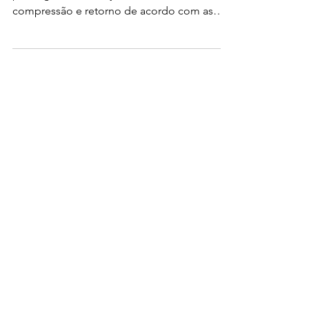
o
Nova tecnologia lê o terreno até 400 vezes
por segundo e faz ajustes automáticos de
compressão e retorno de acordo com as
irregularidade no