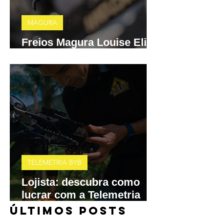
MAGURA
Freios Magura Louise Elite
e MT A2 chegam ao Brasil
TELEMETRIA BYB
Lojista: descubra como
lucrar com a Telemetria
BYB
​ÚLTIMOS POSTS