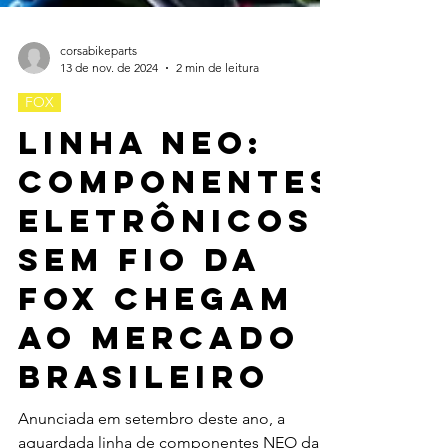
corsabikeparts
13 de nov. de 2024
2 min de leitura
FOX
Linha NEO:
Componentes
eletrônicos
sem fio da
Fox chegam
ao mercado
brasileiro