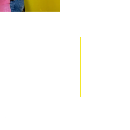
INSTITUCIONAL
NOSSAS M
FOX
QUEM SOMOS
MAGURA
POLÍTICA DE PRIVACIDADE
POLÍTICA DE COOKIES
RACE FACE
POLÍTICA DE GARANTIA
MARZOCCHI
TROCAS E DEVOLUÇÕES
EASTON
PROLOGO
CADASTRAR LOJA
BLOG
BYB
LABA7
RIDE CONCEPT
EXUSTAR
XCADEY