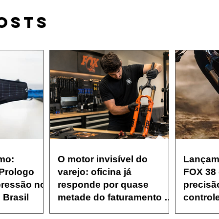
POSTS
mo:
O motor invisível do
Lançame
 Prologo
varejo: oficina já
FOX 38 
pressão no
responde por quase
precisã
 Brasil
metade do faturamento de
controle
pequenos bike shops