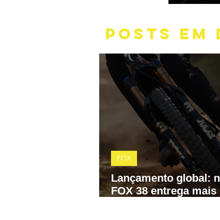
POSTS EM 
FOX
Lançamento global: 
FOX 38 entrega mais
precisão, menos atrit
controle total