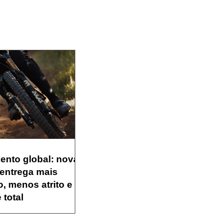
nto global: nova
entrega mais
o, menos atrito e
 total