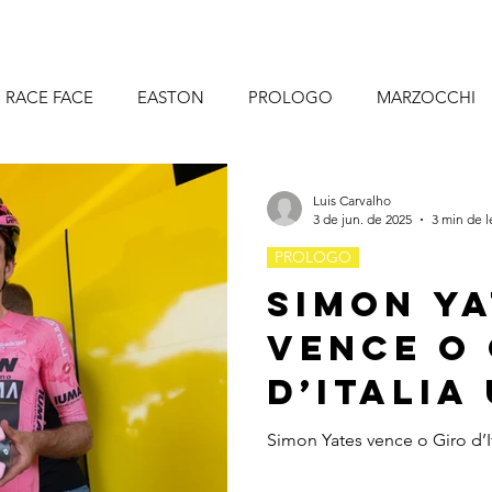
RACE FACE
EASTON
PROLOGO
MARZOCCHI
TOS
CORSA BIKE PARTS
RIDE CONCEPTS
EXUST
Luis Carvalho
3 de jun. de 2025
3 min de l
PROLOGO
Simon Y
vence o 
d’Italia
selins 
Simon Yates vence o Giro d’I