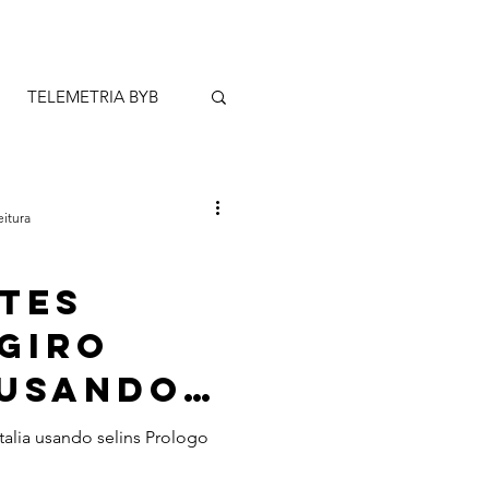
TELEMETRIA BYB
AR
PROMOÇÕES
eitura
ates
Giro
 usando
Prologo
talia usando selins Prologo