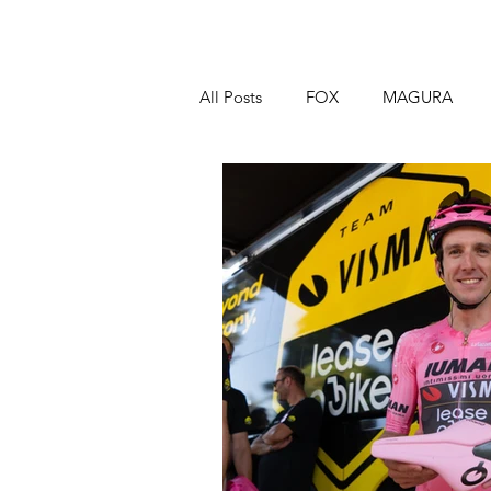
All Posts
FOX
MAGURA
XCADEY
LABA7
EVEN