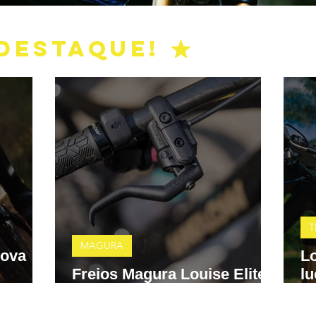
DESTAQUE!
T
MAGURA
nova
Lo
Freios Magura Louise Elite
lu
o e
e MT A2 chegam ao Brasil
B