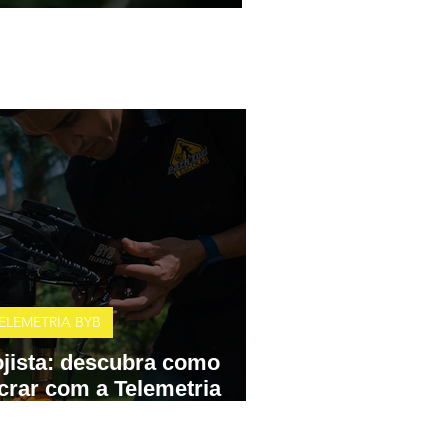
ELEMETRIA BYB
jista: descubra como
crar com a Telemetria
YB